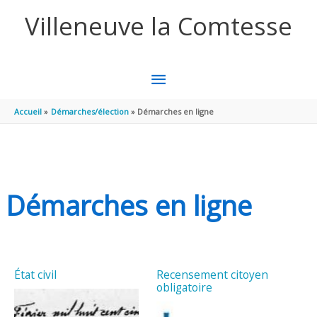
Aller au contenu
Aller au pied de page
Villeneuve la Comtesse
MENU
PRINCIPAL
Accueil
Démarches/élection
Démarches en ligne
Démarches en ligne
État civil
Recensement citoyen
obligatoire