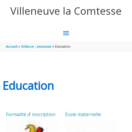
Aller au contenu
Aller au pied de page
Villeneuve la Comtesse
MENU
PRINCIPAL
Accueil
Enfance – Jeunesse
Education
Education
Formalité d’ inscription
École maternelle