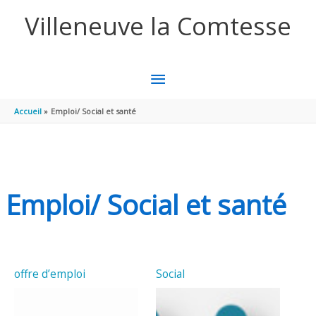
Aller au contenu
Aller au pied de page
Villeneuve la Comtesse
MENU
PRINCIPAL
Accueil
Emploi/ Social et santé
Emploi/ Social et santé
offre d’emploi
Social