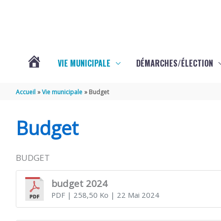
Aller au contenu
Aller au pied de page
VIE MUNICIPALE
DÉMARCHES/ÉLECTION
ACTUALITÉS
Accueil
Vie municipale
Budget
Budget
BUDGET
budget 2024
PDF
| 258,50 Ko
| 22 Mai 2024