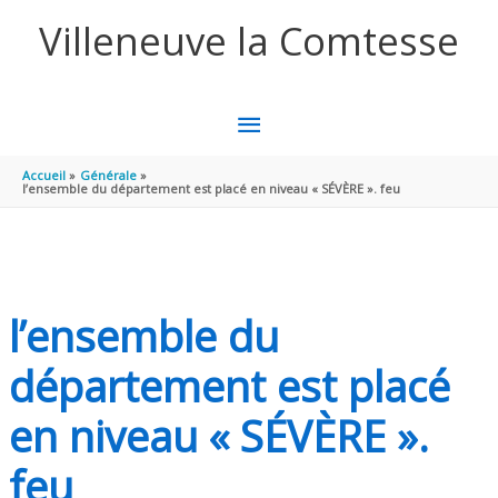
Aller au contenu
Aller au pied de page
Villeneuve la Comtesse
MENU
PRINCIPAL
Accueil
Générale
l’ensemble du département est placé en niveau « SÉVÈRE ». feu
l’ensemble du
département est placé
en niveau « SÉVÈRE ».
feu