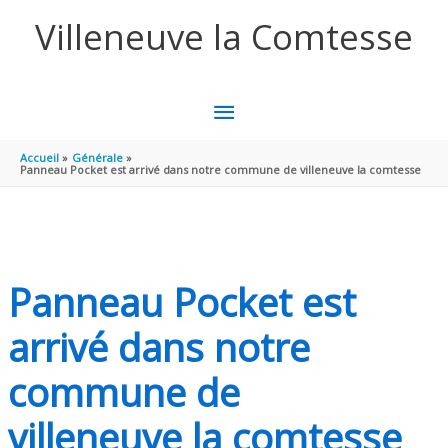
Aller au contenu
Aller au pied de page
Villeneuve la Comtesse
MENU
PRINCIPAL
Accueil
Générale
Panneau Pocket est arrivé dans notre commune de villeneuve la comtesse
Panneau Pocket est
arrivé dans notre
commune de
villeneuve la comtesse