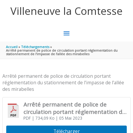
Aller au contenu
Aller au pied de page
Villeneuve la Comtesse
MENU
PRINCIPAL
Accueil
Téléchargements
Arrêté permanent de police de circulation portant réglementation du
stationnement de l’impasse de l’allée des mirabelles
Arrêté permanent de police de circulation portant
réglementation du stationnement de l’impasse de l’allée
des mirabelles
Arrêté permanent de police de
circulation portant réglementation du
stationnement de l’impasse de l’allée
PDF
| 734,09 Ko
| 05 Mai 2023
des mirabelles
Télécharger