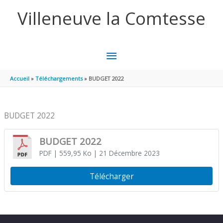
Aller au contenu
Aller au pied de page
Villeneuve la Comtesse
MENU
PRINCIPAL
Accueil
Téléchargements
BUDGET 2022
BUDGET 2022
BUDGET 2022
PDF
| 559,95 Ko
| 21 Décembre 2023
Télécharger