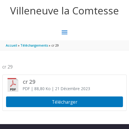
Aller au contenu
Aller au pied de page
Villeneuve la Comtesse
MENU
PRINCIPAL
Accueil
Téléchargements
cr 29
cr 29
cr 29
PDF
| 88,80 Ko
| 21 Décembre 2023
Télécharger