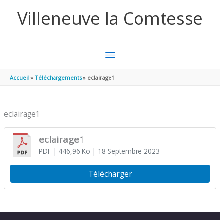
Aller au contenu
Aller au pied de page
Villeneuve la Comtesse
MENU
PRINCIPAL
Accueil
Téléchargements
eclairage1
eclairage1
eclairage1
PDF
| 446,96 Ko
| 18 Septembre 2023
Télécharger