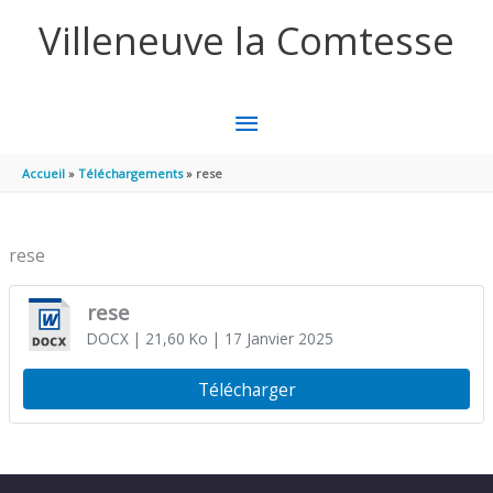
Aller au contenu
Aller au pied de page
Villeneuve la Comtesse
MENU
PRINCIPAL
Accueil
Téléchargements
rese
rese
rese
DOCX
| 21,60 Ko
| 17 Janvier 2025
Télécharger