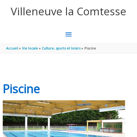
Aller au contenu
Aller au pied de page
Villeneuve la Comtesse
MENU
PRINCIPAL
Accueil
Vie locale
Culture, sports et loisirs
Piscine
Piscine