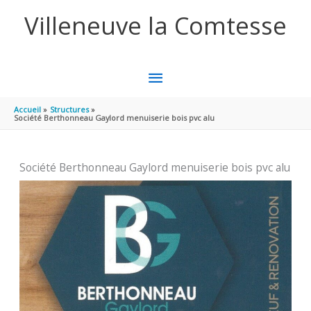
Aller au contenu
Aller au pied de page
Villeneuve la Comtesse
MENU
PRINCIPAL
Accueil
Structures
Société Berthonneau Gaylord menuiserie bois pvc alu
Société Berthonneau Gaylord menuiserie bois pvc alu