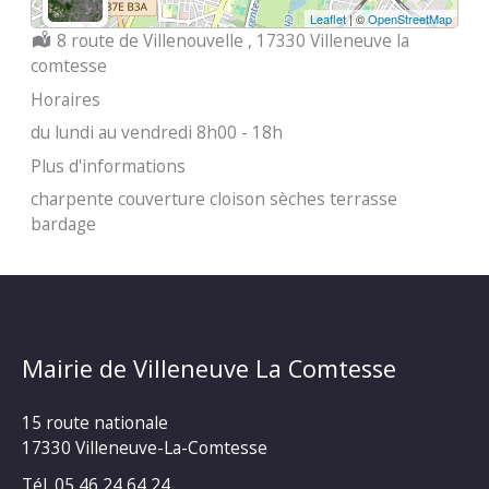
Leaflet
| ©
OpenStreetMap
Localisation :
8 route de Villenouvelle , 17330 Villeneuve la
comtesse
Horaires
du lundi au vendredi 8h00 - 18h
Plus d'informations
charpente couverture cloison sèches terrasse
bardage
Mairie de Villeneuve La Comtesse
15 route nationale
17330 Villeneuve-La-Comtesse
Tél. 05 46 24 64 24